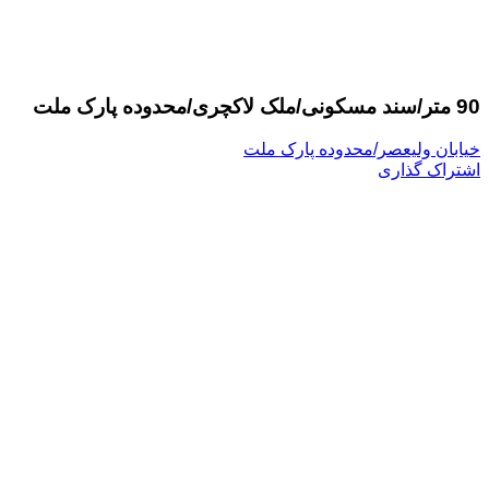
90 متر/سند مسکونی/ملک لاکچری/محدوده پارک ملت
خیابان ولیعصر/محدوده پارک ملت
اشتراک گذاری