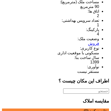
مساحت ملک (مترمربع):
90 مترمربع
اتاق ها:
2
تعداد سرویس بهداشتی:
1
پارکینگ:
4
وضعیت ملک:
فروش
نوع کاربری:
مسکونی با موقعیت اداری
سال ساخت بنا:
1399
نوآوری:
مستقر نیست
اطراف این مکان چیست ؟
مقایسه املاک
مقایسه کنید (
0
)